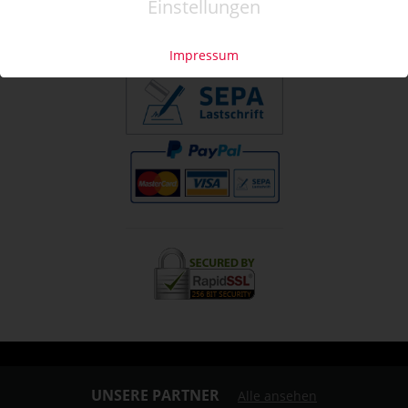
Einstellungen
»
info@coupon-future.de
»
FAQs
Impressum
UNSERE PARTNER
Alle ansehen