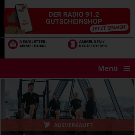
Direkt
zum
Inhalt
NEWSLETTER-
ANMELDEN /
ANMELDUNG
REGISTRIEREN
Menü
AUSVERKAUFT