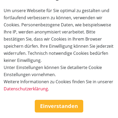
lassen.
Um unsere Webseite für Sie optimal zu gestalten und
fortlaufend verbessern zu können, verwenden wir
BESTELLUNG FORTSETZEN
Cookies. Personenbezogene Daten, wie beispielsweise
Ihre IP, werden anonymisiert verarbeitet. Bitte
Kauf über bestehendes Kundenkonto
bestätigen Sie, dass wir Cookies in Ihrem Browser
speichern dürfen. Ihre Einwilligung können Sie jederzeit
Wenn Sie bereits ein Kundenkonto haben, können Sie sich
widerrufen. Technisch notwendige Cookies bedürfen
nachfolgend einloggen. Die Daten, die zur Bestellung nötig sind,
keiner Einwilligung.
werden dann automatisch aus Ihrem Kundenkonto
Unter Einstellungen können Sie detailierte Cookie
übernommen.
Einstellungen vornehmen.
Weitere Informationen zu Cookies finden Sie in unserer
ANMELDEN
Datenschutzerklärung
.
Service & Hilfe
Einverstanden
Mo. - Fr. 09:00-16:00
Tel.: +49 (0)941 46 39 63 90