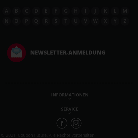
A
B
C
D
E
F
G
H
I
J
K
L
M
N
O
P
Q
R
S
T
U
V
W
X
Y
Z
NEWSLETTER-ANMELDUNG
INFORMATIONEN
SERVICE
© 2021, Coupon Future. Alle Rechte vorbehalten