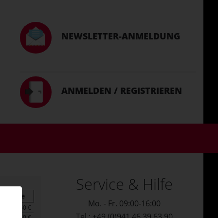
NEWSLETTER-ANMELDUNG
ANMELDEN / REGISTRIEREN
Service & Hilfe
Summe
Mo. - Fr. 09:00-16:00
28,50 €
Tel.: +49 (0)941 46 39 63 90
28,50 €