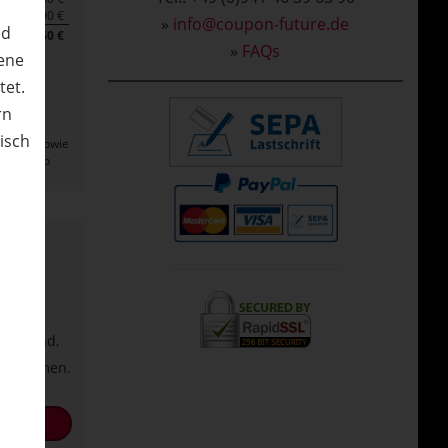
0,00 €
»
info@coupon-future.de
nd
28,50 €
»
FAQs
ene
tet.
rn
-Mail an
nisch
zahlung sowie
 Jahre ab
n
nto
ich
tig sind,
bernommen.
DEN