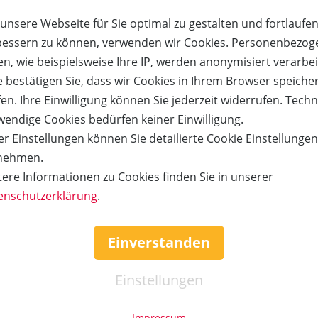
Versandkosten:
unsere Webseite für Sie optimal zu gestalten und fortlaufe
Gesamtsumme:
bessern zu können, verwenden wir Cookies. Personenbezog
n, wie beispielsweise Ihre IP, werden anonymisiert verarbei
e bestätigen Sie, dass wir Cookies in Ihrem Browser speiche
tscheinnummer/n, die Sie danach sofort unter Angabe der Gutscheinnummer per E
en. Ihre Einwilligung können Sie jederzeit widerrufen. Tech
mmer ist gültig für 2 Tickets. Einlösbar für alle Plätze. Eine Bar- bzw. Restaus
cht einlösbar für Premieren und an Silvester. Einlösbar nach Verfügbarkeit und 3
wendige Cookies bedürfen keiner Einwilligung.
r Einstellungen können Sie detailierte Cookie Einstellunge
nehmen.
tere Informationen zu Cookies finden Sie in unserer
Kauf über bestehendes Kundenko
enschutzerklärung
.
tigen.
Wenn Sie bereits ein Kundenkonto haben, können Sie s
Einverstanden
it,
nachfolgend einloggen. Die Daten, die zur Bestellung nö
werden dann automatisch aus Ihrem Kundenkonto ü
Einstellungen
TZEN
ANMEL
Impressum