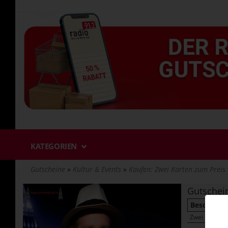
Direkt
zum
Inhalt
KATEGORIEN
Gutscheine
Kultur & Events
Kaufen: Zwei Karten zum Preis 
Gutschei
Beschreib
Zwei Karten z