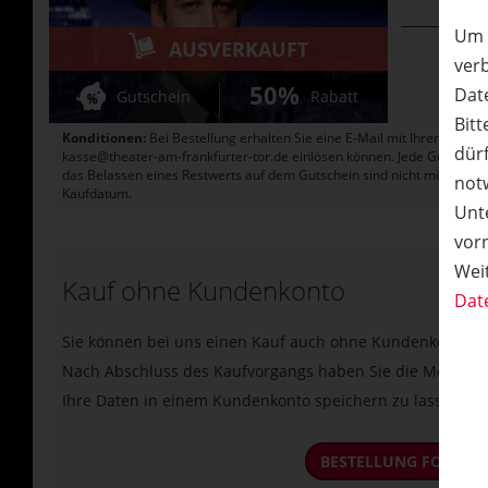
Um 
AUSVERKAUFT
ver
50%
Date
Gutschein
Rabatt
Bitt
Konditionen:
Bei Bestellung erhalten Sie eine E-Mail mit Ihrer/n Gu
dürf
kasse@theater-am-frankfurter-tor.de einlösen können. Jede Gutscheinnu
das Belassen eines Restwerts auf dem Gutschein sind nicht möglich. Ni
not
Kaufdatum.
Unte
vor
Wei
Kauf ohne Kundenkonto
Dat
Sie können bei uns einen Kauf auch ohne Kundenkonto tä
Nach Abschluss des Kaufvorgangs haben Sie die Möglichke
Ihre Daten in einem Kundenkonto speichern zu lassen.
BESTELLUNG FORTSE