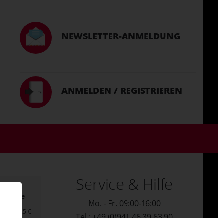
NEWSLETTER-ANMELDUNG
ANMELDEN / REGISTRIEREN
Service & Hilfe
Summe
Mo. - Fr. 09:00-16:00
32,25 €
Tel.: +49 (0)941 46 39 63 90