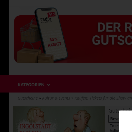
Direkt
zum
Inhalt
KATEGORIEN
Gutscheine
Kultur & Events
Kaufen: Tickets für die Show 
Gutschei
Beschreib
Tickets für 
halben Preis!