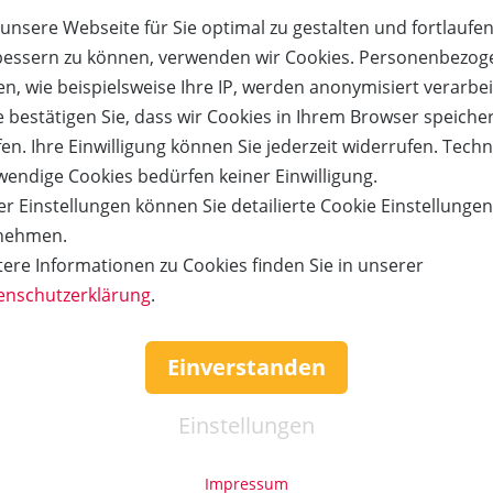
ieses Gutscheins:
unsere Webseite für Sie optimal zu gestalten und fortlaufe
Netto-Betrag:
f Media und Vertrieb
bessern zu können, verwenden wir Cookies. Personenbezog
Versandkosten:
n, wie beispielsweise Ihre IP, werden anonymisiert verarbei
land auf Sylt
e bestätigen Sie, dass wir Cookies in Ihrem Browser speiche
Gesamtsumme:
IOT - Die Ente bleibt draußen!" am 20.09.2026, 20 Uhr im Festsaal des Theater Ing
en. Ihre Einwilligung können Sie jederzeit widerrufen. Tech
erden nebeneinanderliegende Sitzplätze versendet, dies kann aber nicht garant
wendige Cookies bedürfen keiner Einwilligung.
r Einstellungen können Sie detailierte Cookie Einstellunge
nehmen.
tere Informationen zu Cookies finden Sie in unserer
Kauf über bestehendes Kundenko
enschutzerklärung
.
tigen.
Wenn Sie bereits ein Kundenkonto haben, können Sie s
it,
nachfolgend einloggen. Die Daten, die zur Bestellung nö
Einverstanden
werden dann automatisch aus Ihrem Kundenkonto ü
Einstellungen
TZEN
ANMEL
Impressum