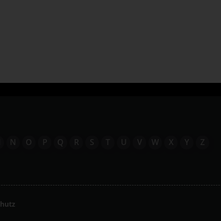
M
N
O
P
Q
R
S
T
U
V
W
X
Y
Z
hutz