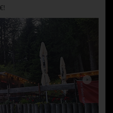
€!
Next