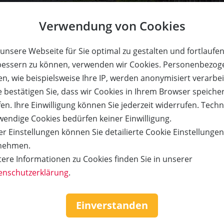
Verwendung von Cookies
Gutschein
unsere Webseite für Sie optimal zu gestalten und fortlaufe
bessern zu können, verwenden wir Cookies. Personenbezog
n, wie beispielsweise Ihre IP, werden anonymisiert verarbei
e bestätigen Sie, dass wir Cookies in Ihrem Browser speiche
son inkl. Frühstück. Pro Aufenthalt ist nur ein Gutschein ei
en. Ihre Einwilligung können Sie jederzeit widerrufen. Tech
icht möglich. Einlösbar auf Anfrage und nach Verfügbarkei
wendige Cookies bedürfen keiner Einwilligung.
hten. Einlösbar 1 Jahr ab Kaufdatum.
r Einstellungen können Sie detailierte Cookie Einstellunge
nehmen.
tere Informationen zu Cookies finden Sie in unserer
enschutzerklärung
.
Einverstanden
e Tannen – und wir servieren dazu hausgemachte Schmanke