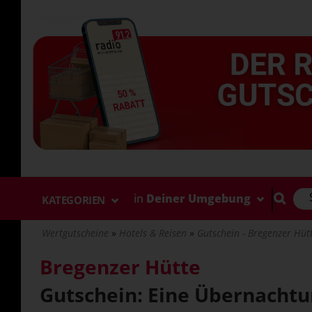
Direkt
zum
Inhalt
in
Deiner Umgebung
KATEGORIEN
Wertgutscheine
Hotels & Reisen
Gutschein - Bregenzer Hütte
Bregenzer Hütte
Gutschein: Eine Übernachtun