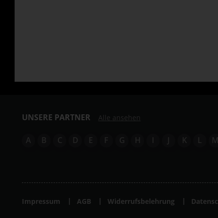
UNSERE PARTNER
Alle ansehen
A
B
C
D
E
F
G
H
I
J
K
L
Impressum
AGB
Widerrufsbelehrung
Datensc