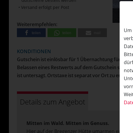
Gutscheine bestellt werden
• Versand erfolgt per Post
50%
Rabatt
Weiterempfehlen:
Um 
teilen
teilen
mail
ver
Date
KONDITIONEN
Bitt
Gutschein ist einlösbar für 1 Übernachtung für 1 Per
dürf
Belassen eines Restwerts auf dem Gutschein sind n
not
ist untersagt. Ortstaxe ist separat vor Ort zu entric
Unte
vor
Wei
Details zum Angebot
Dat
Mitten im Wald. Mitten im Genuss.
Hier auf der Bregenzer Hütte umarmen euch di