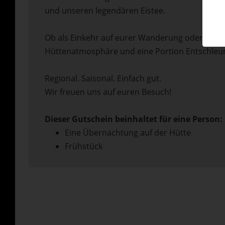
und unseren legendären Eistee.
Ob als Einkehr auf eurer Wanderung oder als gem
Hüttenatmosphäre und eine Portion Entschleu
Regional. Saisonal. Einfach gut.
Wir freuen uns auf euren Besuch!
Dieser Gutschein beinhaltet für eine Person:
Eine Übernachtung auf der Hütte
Frühstück