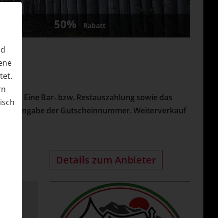
50%
Rabatt
nd
ene
tet.
rn
nlösbar. Eine Bar- bzw. Restauszahlung sowie das
nisch
t unter Angabe der Gutscheinnummer. Weiterverkauf
n
Details zum Anbieter
rl