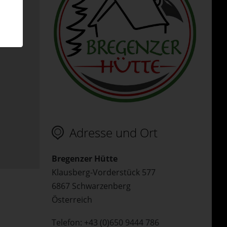
Adresse und Ort
Bregenzer Hütte
Klausberg-Vorderstück 577
6867 Schwarzenberg
Österreich
Telefon: +43 (0)650 9444 786