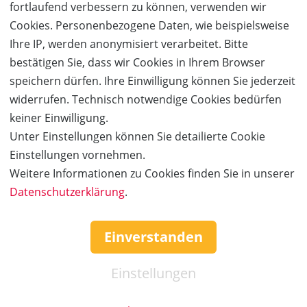
fortlaufend verbessern zu können, verwenden wir
Act, ein eleganter Mix aus feurigen-Tango-Elementen
Cookies. Personenbezogene Daten, wie beispielsweise
und modernen Sequenzen elektronischer Beats.
Ihre IP, werden anonymisiert verarbeitet. Bitte
bestätigen Sie, dass wir Cookies in Ihrem Browser
Der Äthiopier
Tameru Zegeye
zeigt, dass es auch mit
speichern dürfen. Ihre Einwilligung können Sie jederzeit
Handicap möglich ist, Grenzen zu überschreiten und
widerrufen. Technisch notwendige Cookies bedürfen
seinen Traum Wirklichkeit werden zu lassen. Als
keiner Einwilligung.
Akrobat mit Handicap performt er eine fesselnde
Unter Einstellungen können Sie detailierte Cookie
Handstand-Show auf Krücken und lässt es dabei
Einstellungen vornehmen.
kinderleicht aussehen! Er hält den Weltrekord im
Weitere Informationen zu Cookies finden Sie in unserer
Guinness Buch der Rekorde als schnellster Mann im
Datenschutzerklärung
.
Handstand auf Krücken im 100 Meter-Lauf.
Das ecuadorianische
Duo Enominne
gastiert das erste
Einverstanden
Mal in Europa und zeigt eine lebendige und
außergewöhnliche Partner-Performance, die es nur
Einstellungen
selten in deutschen Varietés zu sehen gibt. In ihren
weißen Gewändern wirbeln sie in unerwarteter