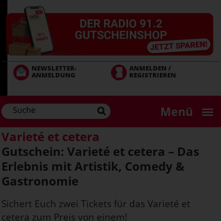
Direkt
zum
Inhalt
NEWSLETTER-
ANMELDEN /
ANMELDUNG
REGISTRIEREN
Menü
Varieté et cetera
Gutschein: Varieté et cetera – Das
Erlebnis mit Artistik, Comedy &
Gastronomie
Sichert Euch zwei Tickets für das Varieté et
cetera zum Preis von einem!