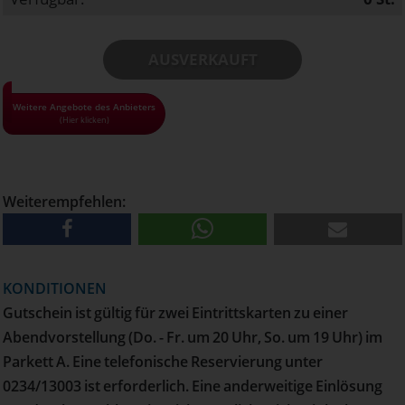
AUSVERKAUFT
• Alle Gutscheine und Tickets nur solange der Vorrat reicht!
Weitere Angebote des Anbieters
(Hier klicken)
• Pro Haushalt kann maximal 1 Gutschein bestellt werden
• Versand erfolgt per Post
Weiterempfehlen:
KONDITIONEN
Gutschein ist gültig für zwei Eintrittskarten zu einer
Abendvorstellung (Do. - Fr. um 20 Uhr, So. um 19 Uhr) im
Parkett A. Eine telefonische Reservierung unter
0234/13003 ist erforderlich. Eine anderweitige Einlösung