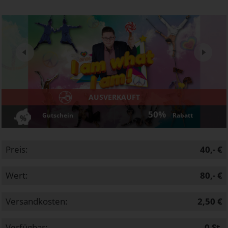
Next
AUSVERKAUFT
50%
Gutschein
Rabatt
Preis:
40,- €
Wert:
80,- €
Versandkosten:
2,50 €
Verfügbar:
0
St.