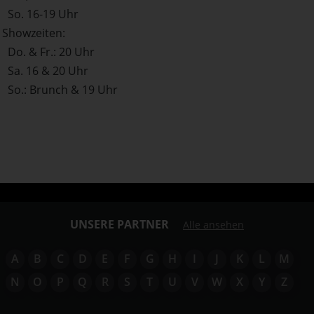
So. 16-19 Uhr
Showzeiten:
Do. & Fr.: 20 Uhr
Sa. 16 & 20 Uhr
So.: Brunch & 19 Uhr
UNSERE PARTNER
Alle ansehen
A
B
C
D
E
F
G
H
I
J
K
L
M
N
O
P
Q
R
S
T
U
V
W
X
Y
Z