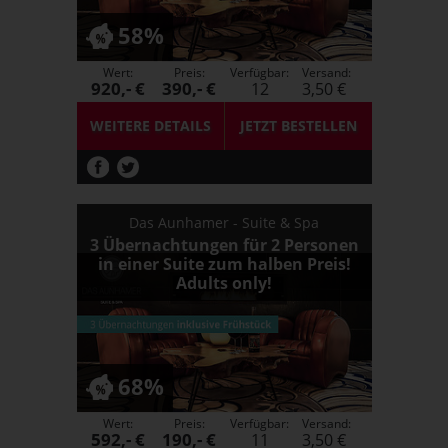
58%
Wert:
Preis:
Verfügbar:
Versand:
920,- €
390,- €
12
3,50 €
WEITERE DETAILS
JETZT
BESTELLEN
Das Aunhamer - Suite & Spa
3 Übernachtungen für 2 Personen
in einer Suite zum halben Preis!
Adults only!
68%
Wert:
Preis:
Verfügbar:
Versand:
592,- €
190,- €
11
3,50 €