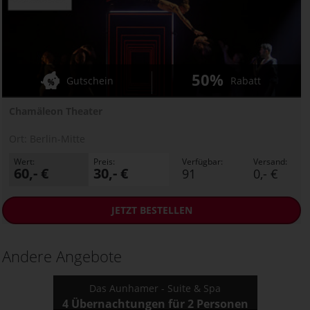
50%
Gutschein
Rabatt
Chamäleon Theater
Ort:
Berlin-Mitte
Wert:
Preis:
Verfügbar:
Versand:
60,- €
30,- €
91
0,- €
JETZT
BESTELLEN
Andere Angebote
Das Aunhamer - Suite & Spa
4 Übernachtungen für 2 Personen