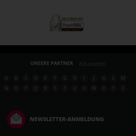
UNSERE PARTNER
Alle ansehen
A
B
C
D
E
F
G
H
I
J
K
L
M
N
O
P
Q
R
S
T
U
V
W
X
Y
Z
NEWSLETTER-ANMELDUNG