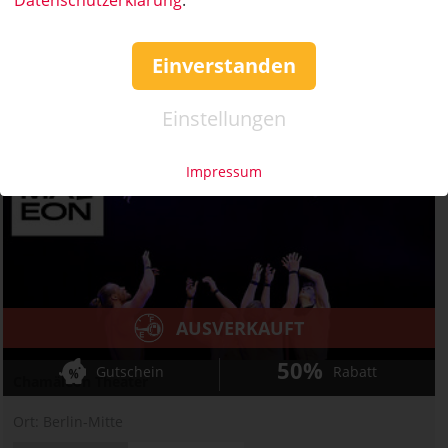
Ort:
Berlin-Mitte
Wert:
Preis:
Verfügbar:
Versand:
60,- €
30,- €
0
0,- €
Einverstanden
AUSVERKAUFT
Einstellungen
Impressum
AUSVERKAUFT
50%
Gutschein
Rabatt
Chamäleon Theater
Ort:
Berlin-Mitte