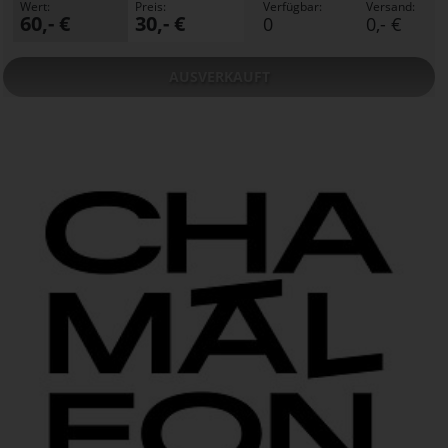
Wert:
Preis:
Verfügbar:
Versand:
60,- €
30,- €
0
0,- €
AUSVERKAUFT