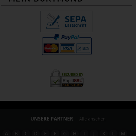
UNSERE PARTNER
Alle ansehen
A
B
C
D
E
F
G
H
I
J
K
L
M